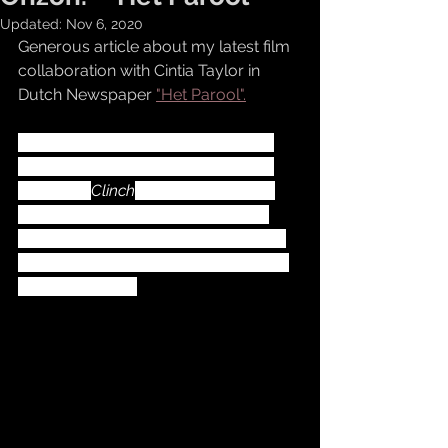
Updated:
Nov 6, 2020
Generous article about my latest film 
collaboration with Cintia Taylor in 
Dutch Newspaper 
"Het Parool".
‘De film kwam naar me toe als een 
beeld,’ zegt Cíntia Taylor over haar 
korte film 
Clinch
. De film, die wordt 
gepresenteerd als de eerste post-
MeToofilm van Nederland, wordt de 
komende weken een aantal keer live 
online vertoond.