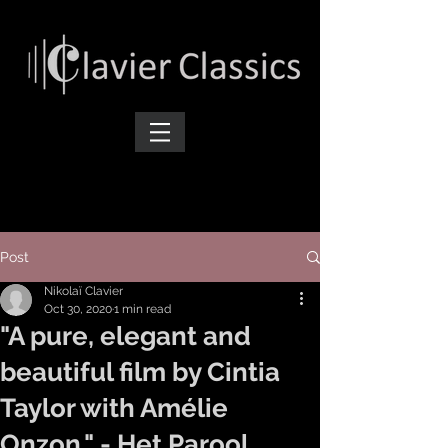
Post
Nikolaï Clavier
Oct 30, 2020
1 min read
"A pure, elegant and
beautiful film by Cintia
Taylor with Amélie
Onzon." - Het Parool